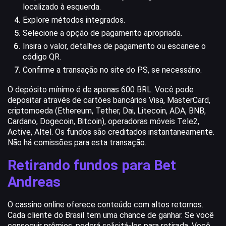
localizado à esquerda.
Explore métodos integrados.
Selecione a opção de pagamento apropriada.
Insira o valor, detalhes de pagamento ou escaneie o
código QR.
Confirme a transação no site do PS, se necessário.
O depósito mínimo é de apenas 600 BRL. Você pode
depositar através de cartões bancários Visa, MasterCard,
criptomoeda (Ethereum, Tether, Dai, Litecoin, ADA, BNB,
Cardano, Dogecoin, Bitcoin), operadoras móveis Tele2,
Active, Altel. Os fundos são creditados instantaneamente.
Não há comissões para esta transação.
Retirando fundos para Bet
Andreas
O cassino online oferece conteúdo com altos retornos.
Cada cliente do Brasil tem uma chance de ganhar. Se você
conseguir prêmios, poderá solicitá-los para retirada. Você