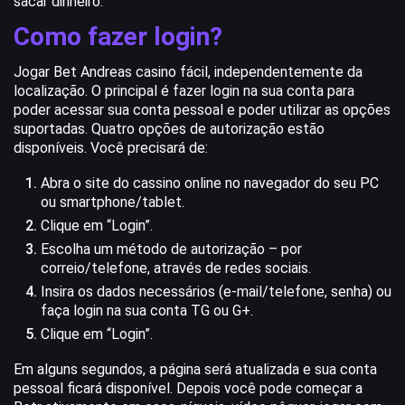
sacar dinheiro.
Como fazer login?
Jogar Bet Andreas casino fácil, independentemente da
localização. O principal é fazer login na sua conta para
poder acessar sua conta pessoal e poder utilizar as opções
suportadas. Quatro opções de autorização estão
disponíveis. Você precisará de:
Abra o site do cassino online no navegador do seu PC
ou smartphone/tablet.
Clique em “Login”.
Escolha um método de autorização – por
correio/telefone, através de redes sociais.
Insira os dados necessários (e-mail/telefone, senha) ou
faça login na sua conta TG ou G+.
Clique em “Login”.
Em alguns segundos, a página será atualizada e sua conta
pessoal ficará disponível. Depois você pode começar a