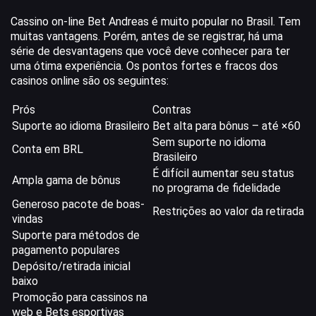
Cassino on-line
Bet Andreas
é muito popular no Brasil. Tem
muitas vantagens. Porém, antes de se registrar, há uma
série de desvantagens que você deve conhecer para ter
uma ótima experiência. Os pontos fortes e fracos dos
casinos online são os seguintes:
Prós
Contras
Suporte ao idioma Brasileiro
Bet alta para bônus – até ×60
Sem suporte no idioma
Conta em BRL
Brasileiro
É difícil aumentar seu status
Ampla gama de bônus
no programa de fidelidade
Generoso pacote de boas-
Restrições ao valor da retirada
vindas
Suporte para métodos de
pagamento populares
Depósito/retirada inicial
baixo
Promoção para cassinos na
web e Bets esportivas