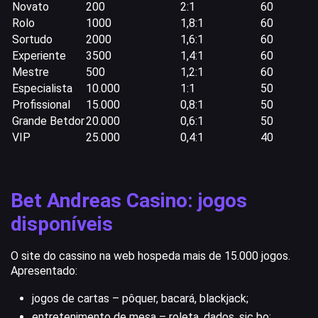
Novato
200
2:1
60
Rolo
1000
1,8:1
60
Sortudo
2000
1,6:1
60
Experiente
3500
1,4:1
60
Mestre
500
1,2:1
60
Especialista
10.000
1:1
50
Profissional
15.000
0,8:1
50
Grande Betdor
20.000
0,6:1
50
VIP
25.000
0,4:1
40
Bet Andreas Casino: jogos
disponíveis
O site do cassino na web hospeda mais de 15.000 jogos.
Apresentado:
jogos de cartas – pôquer, bacará, blackjack;
entretenimento de mesa – roleta, dados, sic bo;