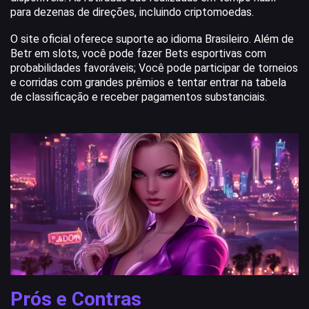
para dezenas de direções, incluindo criptomoedas.
O site oficial oferece suporte ao idioma Brasileiro. Além de
Betr em slots, você pode fazer Bets esportivas com
probabilidades favoráveis; Você pode participar de torneios
e corridas com grandes prêmios e tentar entrar na tabela
de classificação e receber pagamentos substanciais.
Prós e Contras