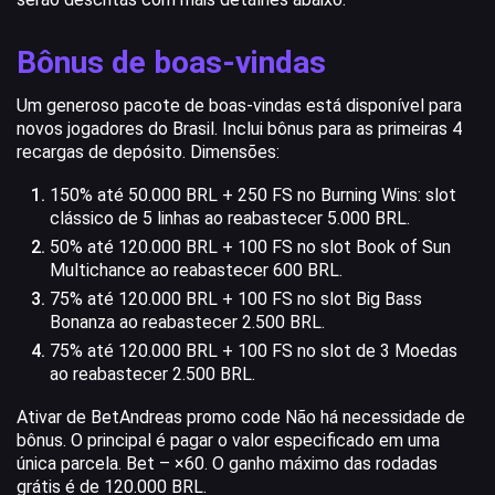
Bônus de boas-vindas
Um generoso pacote de boas-vindas está disponível para
novos jogadores do Brasil. Inclui bônus para as primeiras 4
recargas de depósito. Dimensões:
150% até 50.000 BRL + 250 FS no Burning Wins: slot
clássico de 5 linhas ao reabastecer 5.000 BRL.
50% até 120.000 BRL + 100 FS no slot Book of Sun
Multichance ao reabastecer 600 BRL.
75% até 120.000 BRL + 100 FS no slot Big Bass
Bonanza ao reabastecer 2.500 BRL.
75% até 120.000 BRL + 100 FS no slot de 3 Moedas
ao reabastecer 2.500 BRL.
Ativar de
BetAndreas
promo code Não há necessidade de
bônus. O principal é pagar o valor especificado em uma
única parcela. Bet – ×60. O ganho máximo das rodadas
grátis é de 120.000 BRL.