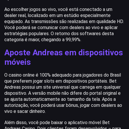
Ao escolher jogos ao vivo, você está conectado a um
dealer real, localizado em um estúdio especialmente
equipado. As transmissões são realizadas em qualidade HD.
Você poderá se comunicar com dealers ao vivo e aplicar
estratégias populares. O retorno dos softwares desta
categoria é maior, chegando a 99,99%.
Aposte Andreas em dispositivos
móveis
O casino online é 100% adequado para jogadores do Brasil
que preferem jogar slots em dispositivos portáteis. Bet
Andreas possui um site universal que carrega em qualquer
dispositivo. A versão mobile não difere do portal original e
se ajusta automaticamente ao tamanho da tela. Após a
autorização, você poderá usar bônus, jogar com dealers ao
vivo e sacar dinheiro.
Além disso, você pode baixar o aplicativo móvel Bet
Andreas Casino. Dois clientes foram desenvolvidos – para