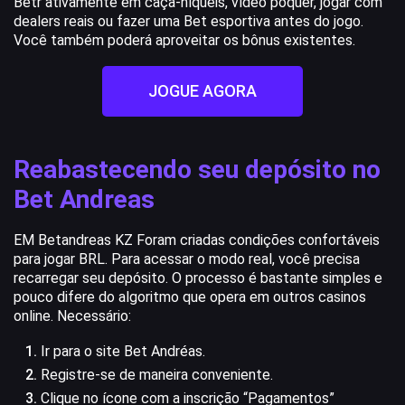
Betr ativamente em caça-níqueis, vídeo pôquer, jogar com
dealers reais ou fazer uma Bet esportiva antes do jogo.
Você também poderá aproveitar os bônus existentes.
JOGUE AGORA
Reabastecendo seu depósito no
Bet Andreas
EM
Betandreas KZ
Foram criadas condições confortáveis ​​​​
para jogar BRL. Para acessar o modo real, você precisa
recarregar seu depósito. O processo é bastante simples e
pouco difere do algoritmo que opera em outros casinos
online. Necessário:
Ir para o site
Bet Andréas.
Registre-se de maneira conveniente.
Clique no ícone com a inscrição “Pagamentos”