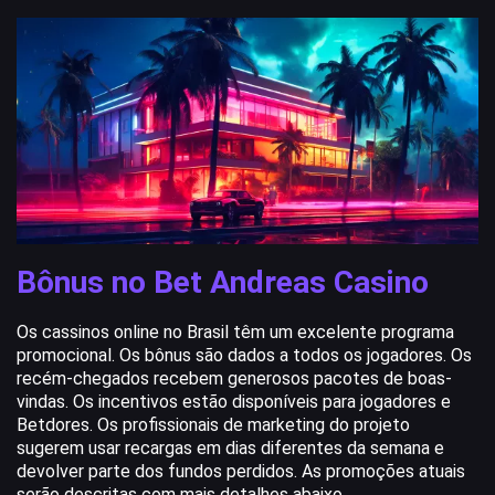
Bônus no Bet Andreas Casino
Os cassinos online no Brasil têm um excelente programa
promocional. Os bônus são dados a todos os jogadores. Os
recém-chegados recebem generosos pacotes de boas-
vindas. Os incentivos estão disponíveis para jogadores e
Betdores. Os profissionais de marketing do projeto
sugerem usar recargas em dias diferentes da semana e
devolver parte dos fundos perdidos. As promoções atuais
serão descritas com mais detalhes abaixo.