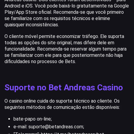
Android e iOS. Você pode baixá-lo gratuitamente na Google
Play/App Store oficial. Recomenda-se que você primeiro
se familiarize com os requisitos técnicos e elimine
quaisquer inconsistências.
O cliente móvel permite economizar tráfego. Ele suporta
todas as opções do site original, mas difere dele em
funcionalidade. Recomenda-se reservar algum tempo para
se familiarizar com ele para que posteriormente não haja
dificuldades no processo de Bets.
Suporte no Bet Andreas Casino
O casino online cuida do suporte técnico ao cliente. Os
seguintes métodos de comunicação estão disponíveis:
bate-papo on-line;
e-mail:
suporte@betandreas.com
;